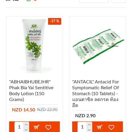
-37 %
"ABHAIBHUBEJHR"
"ANTACIL" Antacid For
Phak Bia Yai Sentitive
Symptomatic Relief Of
Body Lotion (150
Stomach (10 Tablets) -
Grams)
แอนตาซิล ลดกรด ท้อง
อืด
NZD 14.50
NZD 22.90
NZD 2.90