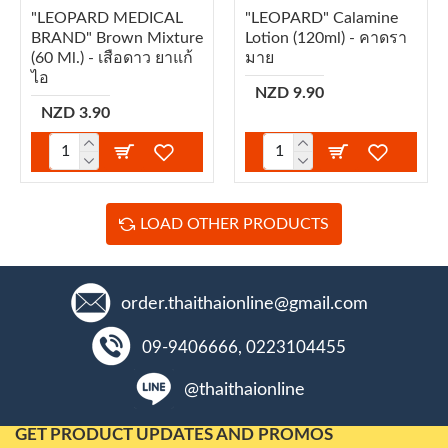
"LEOPARD MEDICAL
"LEOPARD" Calamine
BRAND" Brown Mixture
Lotion (120ml) - คาดรา
(60 Ml.) - เสือดาว ยาแก้
มาย
ไอ
NZD 9.90
NZD 3.90
LOAD OTHER PRODUCTS
order.thaithaionline@gmail.com
09-9406666, 0223104455
@thaithaionline
GET PRODUCT UPDATES AND PROMOS