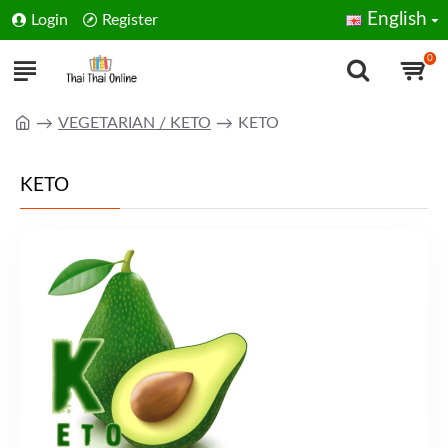
English
Login
Register
0
VEGETARIAN / KETO
KETO
KETO