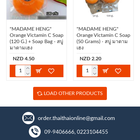
"MADAME HENG"
"MADAME HENG"
Orange Victamin C Soap
Orange Victamin C Soap
(120 G.) + Soap Bag - สบู่
(50 Grams) - สบู่ มาดาม
มาดามเฮง
เฮง
NZD 4.50
NZD 2.20
LOAD OTHER PRODUCTS
order.thaithaionline@gmail.com
09-9406666, 0223104455