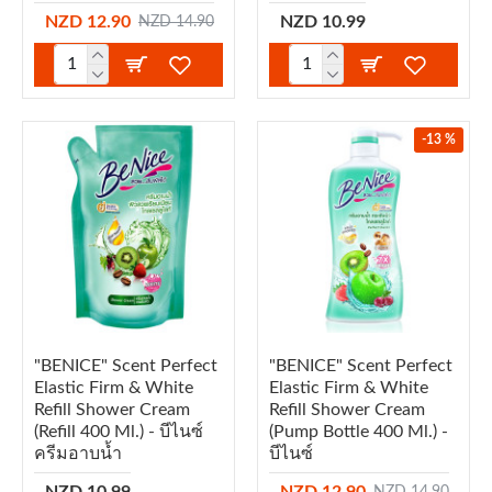
NZD 12.90
NZD 10.99
NZD 14.90
-13 %
"BENICE" Scent Perfect
"BENICE" Scent Perfect
Elastic Firm & White
Elastic Firm & White
Refill Shower Cream
Refill Shower Cream
(refill 400 Ml.) - บีไนซ์
(Pump Bottle 400 Ml.) -
ครีมอาบน้ำ
บีไนซ์
NZD 10.99
NZD 12.90
NZD 14.90