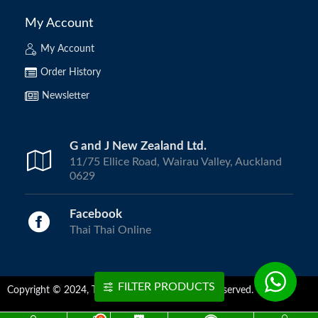
My Account
My Account
Order History
Newsletter
G and J New Zealand Ltd.
11/75 Ellice Road, Wairau Valley, Auckland
0629
Facebook
Thai Thai Online
FILTER PRODUCTS
Copyright © 2024, ThaiThai Online | All Rights Reserved.