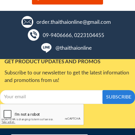
order.thaithaionline@gmail.com
09-9406666, 0223104455
@thaithaionline
GET PRODUCT UPDATES AND PROMOS
Subscribe to our newsletter to get the latest information
and promotions from us!
SUBSCRIBE