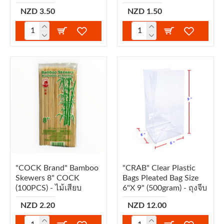
NZD 3.50
NZD 1.50
"COCK Brand" Bamboo
"CRAB" Clear Plastic
Skewers 8" COCK
Bags Pleated Bag Size
(100PCS) - ไม้เสียบ
6"x 9" (500gram) - ถุงจีบ
NZD 2.20
NZD 12.00