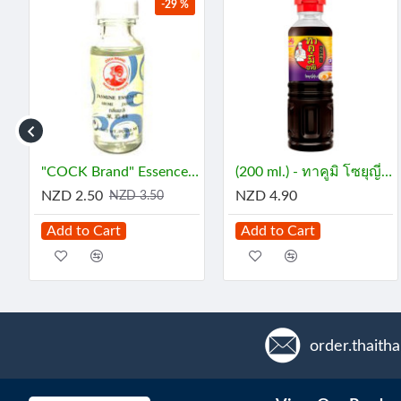
-29 %
165 mL) - กะทิ
"COCK Brand" Essence - JASMINE (29 mL) - กลิ่นมะลิ
(200 ml.) - ทาคูมิ โซยุญี่ปุ่น
NZD 2.50
NZD 4.90
NZD 3.50
Add to Cart
Add to Cart
order.thaith