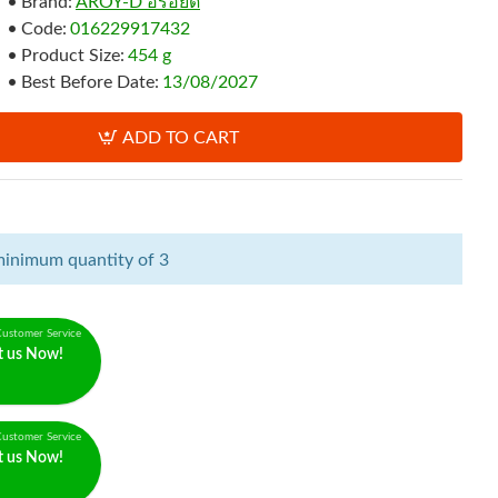
Brand:
AROY-D อร่อยดี
Code:
016229917432
Product Size:
454 g
Best Before Date:
13/08/2027
ADD TO CART
minimum quantity of 3
ustomer Service
t us Now!
ustomer Service
t us Now!