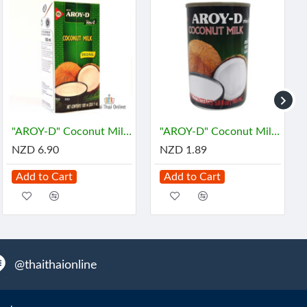
"AROY-D" Coconut Milk (1 Liter) - กะทิ
"AROY-D" Coconut Milk (165 mL) - กะทิ
NZD 6.90
NZD 1.89
Add to Cart
Add to Cart
@thaithaionline