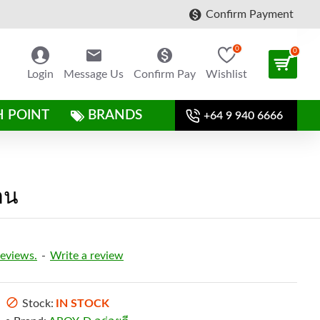
Confirm Payment
0
0
Login
Message Us
Confirm Pay
Wishlist
H POINT
BRANDS
+64 9 940 6666
อน
reviews.
-
Write a review
Stock:
IN STOCK