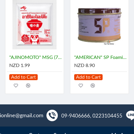
"AJINOMOTO" MSG (72 grams) - ผงชูรส
"AMERICAN" SP Foaming Agent, Emulsifying Agent for Cake (100 g.) - เอสพี
NZD 1.99
NZD 8.90
Add to Cart
Add to Cart
aionline@gmail.com
09-9406666, 0223104455