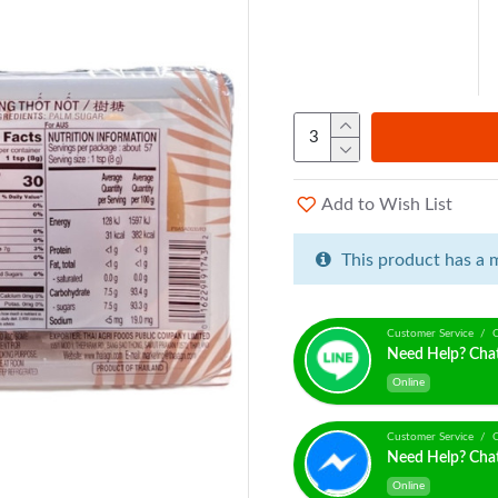
Add to Wish List
This product has a 
Customer Service / C
Need Help? Cha
Online
Customer Service / C
Need Help? Cha
Online