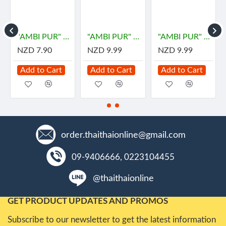
"AMBI PUR" Gel Fresh Air Fresheners Refreshing - LEMON (180 grams)
"AMBI PUR" Room Fresh Gel - DOWNY MYSTIQUE (180 grams) - "แอมมิเพอร์" เจลเฟรช กลิ่นมีสทีค
"AMBI PUR" Room Fresh Gel - Premium PASSION Parfum (180 grams) - "แอมมิเพอร์" เจลเฟรช กลิ่นดาวน์นี่แพชชั่น
NZD 7.90
NZD 9.99
NZD 9.99
Add to Cart
Add to Cart
Add to Cart
order.thaithaionline@gmail.com
09-9406666, 0223104455
@thaithaionline
GET PRODUCT UPDATES AND PROMOS
Subscribe to our newsletter to get the latest information