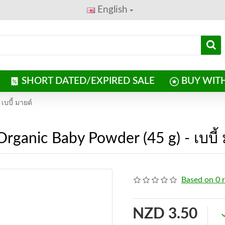
English
SHORT DATED/EXPIRED SALE
BUY WIT
บบี้ มายด์
nic Baby Powder (45 g) - เบบี้ 
Based on 0 
NZD 3.50