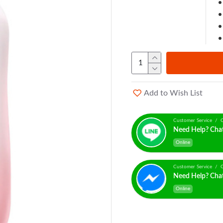
Add to Wish List
Customer Service / C
Need Help? Cha
Online
Customer Service / C
Need Help? Cha
Online