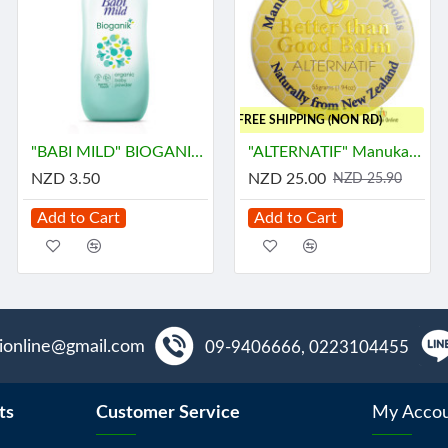
..FREE SHIPPING (NON RD)
"BABI MILD" BIOGANIK Organice Baby Powder (45 grams) - เบบี้ มายด์
"ALTERNATIF" Manuka Honey and Propolis Balm (55 grams) - น้ำผึ้ง
NZD 3.50
NZD 25.00
NZD 25.90
Add to Cart
Add to Cart
aionline@gmail.com
09-9406666, 0223104455
ts
Customer Service
My Acco