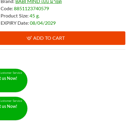
Brand:
BABI MIND เบบี้ มายด์
Code:
8851123740579
Product Size:
45 g.
EXPIRY Date:
08/04/2029
ADD TO CART
ustomer Service
t us Now!
ustomer Service
t us Now!