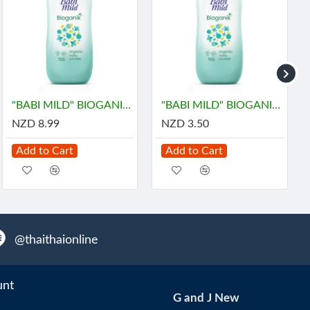
"BABI MILD" BIOGANIK Organice Baby Powder (350 grams) - เบบี้ มายด์
"BABI MILD" BIOGANIK Organice Baby Powder (45 grams) - เบบี้ มายด์
NZD 8.99
NZD 3.50
Add to Cart
Add to Cart
@thaithaionline
unt
G and J New