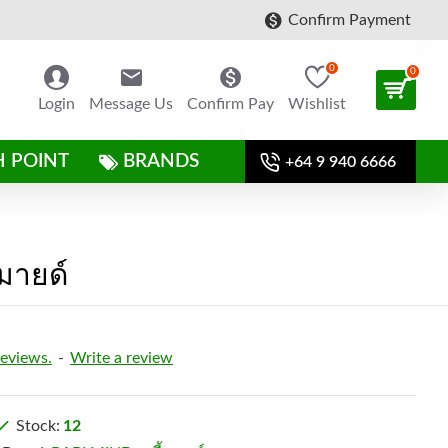
Confirm Payment
0
0
Login
Message Us
Confirm Pay
Wishlist
H POINT
BRANDS
+64 9 940 6666
มายด์
reviews.
-
Write a review
Stock:
12