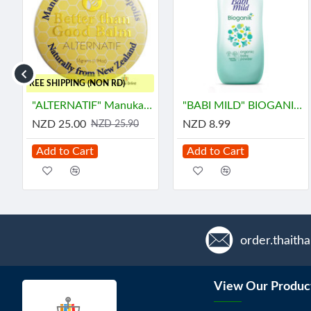
..FREE SHIPPING (NON RD)
ี้ มายด์
"ALTERNATIF" Manuka Honey and Propolis Balm (55 grams) - น้ำผึ้ง
"BABI MILD" BIOGANIK Organice Baby Powder (350 grams) - เบบี้ มายด์
NZD 25.00
NZD 8.99
NZD 25.90
Add to Cart
Add to Cart
order.thaith
View Our Produc