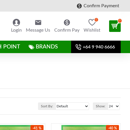
Confirm Payment
0
0
Login
Message Us
Confirm Pay
Wishlist
H POINT
BRANDS
+64 9 940 6666
Sort By:
Show:
-41 %
-40 %