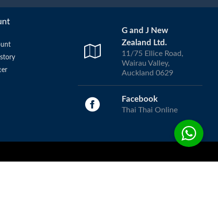
unt
G and J New
Zealand Ltd.
unt
11/75 Ellice Road,
story
Wairau Valley,
ter
Auckland 0629
Facebook
Thai Thai Online