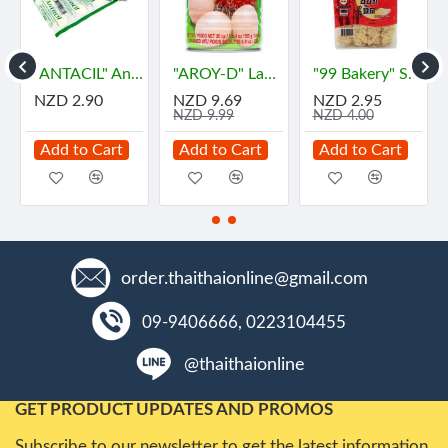
 Lotion (150 grams)
"ANTACIL" Antacid for symptomatic relief of stomach (10 Tablets) - แอนตาซิล ลดกรด ท้องอืด
"AROY-D" Lambutan in Syrub (565 grams) - "อร่อยดี" เงาะ
"99 Bakery" Soft Flour Cake - ORIGINAL Flavor (180 grams) - "99 เบเกอรี่" ข้าวซอยตัด ⚠️BBF 17/07/2026
NZD 2.90
NZD 9.69
NZD 2.95
NZD 9.99
NZD 4.00
Add to Cart
Add to Cart
Add to Cart
order.thaithaionline@gmail.com
09-9406666, 0223104455
@thaithaionline
GET PRODUCT UPDATES AND PROMOS
Subscribe to our newsletter to get the latest information