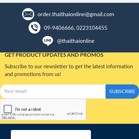
order.thaithaionline@gmail.com
09-9406666, 0223104455
@thaithaionline
GET PRODUCT UPDATES AND PROMOS
Subscribe to our newsletter to get the latest information
and promotions from us!
SUBSCRIBE