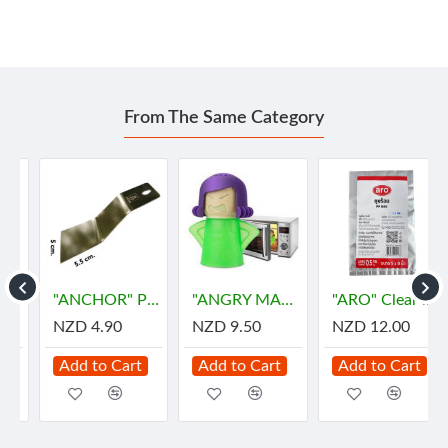
From The Same Category
"ANCHOR" Pie Stainless Spoon (1 pc) - พายตักขนม
"ANGRY MAMA" Microwave Oven Steam Cleaner (1 pc)
"ARO" Clear Plastic Bags for HOT Size 5"x8" (500gram) - "เอโร่" ถุงร้อน ขนาด 5"x8"
NZD 4.90
NZD 9.50
NZD 12.00
Add to Cart
Add to Cart
Add to Cart