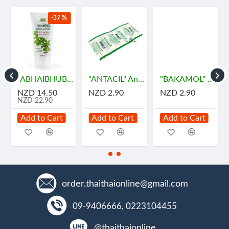
-37 %
"ABHAIBHUBEJHR" Phak Bia Yai Sentitive Body Lotion (150 grams)
"ANTACIL" Antacid for symptomatic relief of stomach (10 Tablets) - แอนตาซิล ลดกรด ท้องอืด
"BAKAMOL" Paracetamol 500 mg. (10 Tablets) - บาคามอล
NZD 14.50
NZD 2.90
NZD 2.90
NZD 22.90
Add to Cart
Add to Cart
Add to Cart
order.thaithaionline@gmail.com
09-9406666, 0223104455
@thaithaionline