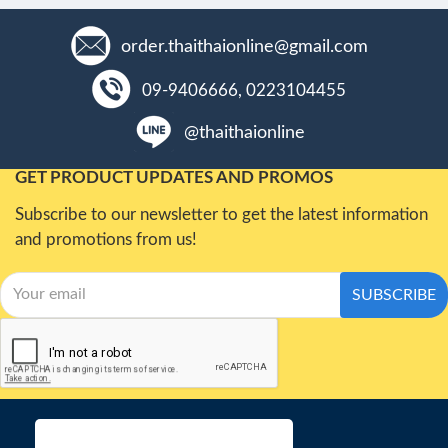
order.thaithaionline@gmail.com
09-9406666, 0223104455
@thaithaionline
GET PRODUCT UPDATES AND PROMOS
Subscribe to our newsletter to get the latest information
and promotions from us!
SUBSCRIBE