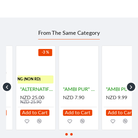
From The Same Category
-3 %
HIPPING (NON RD)
"ALTERNATIF" Manuka Honey and Propolis Balm (55 grams) - น้ำผึ้ง
"AMBI PUR" Gel Fresh Air Fresheners Refreshing - LEMON (180 grams)
"AMBI PUR" Room Fresh Gel - DOWNY MYSTIQUE (180 grams) - "แอมมิเพอร์" เจลเฟรช กลิ่นมีสทีค
NZD 25.00
NZD 7.90
NZD 9.99
NZD 25.90
Add to Cart
Add to Cart
Add to Cart