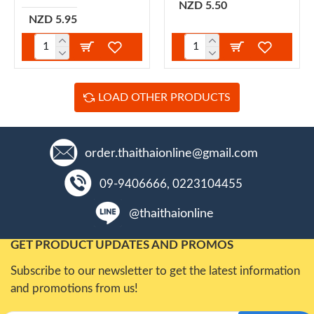
NZD 5.50
NZD 5.95
LOAD OTHER PRODUCTS
order.thaithaionline@gmail.com
09-9406666, 0223104455
@thaithaionline
GET PRODUCT UPDATES AND PROMOS
Subscribe to our newsletter to get the latest information
and promotions from us!